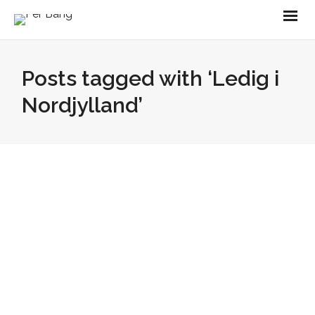
Posts tagged with ‘Ledig i
Nordjylland’
MOE A/S Aalborg søger vejingeniør. Er du
parat til at tænke ud af boksen og vil du være
med til…
by
pbang