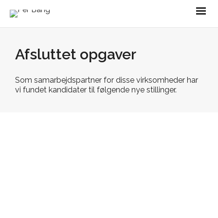
Afsluttet opgaver
Som samarbejdspartner for disse virksomheder har
vi fundet kandidater til følgende nye stillinger.
Forretningsudvikler til Aalborg A/S
Ressource- og forretningsudvikling Til en af
Danmarks største havne søger vi en
initiativrig, udadvendt og international…